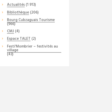
Actualités
(1 913)
Bibliothèque
(206)
Bourg Cubzaguais Tourisme
(966)
CMJ
(4)
Espace TALET
(2)
Festi'Mombrier – festivités au
village
(43)