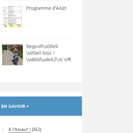
Programme d'Août
Regonfl\u00e9
\u00e0 bloc !
\ud83d\udeb2\nL'offi
ce de Tourisme a
dot\u00e9 les p...
EN SAVOIR +
A l'Assaut !
(652)