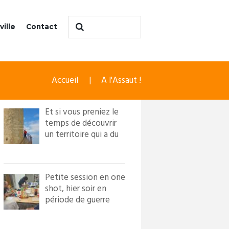
ville
Contact
Accueil
A l'Assaut !
Et si vous preniez le
temps de découvrir
un territoire qui a du
caractère ?! Loi...
Petite session en one
shot, hier soir en
période de guerre
froide. Nous avons
in...