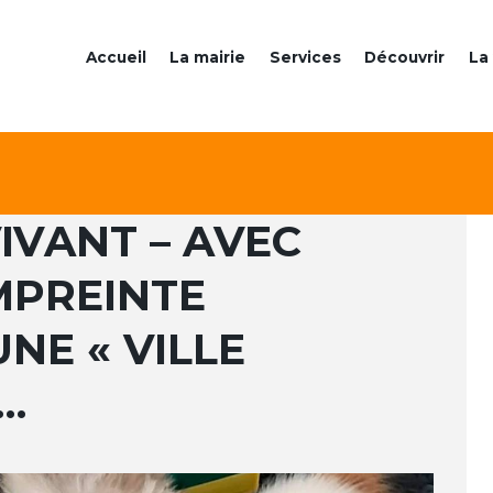
Accueil
La mairie
Services
Découvrir
La 
IVANT – AVEC
MPREINTE
NE « VILLE
…