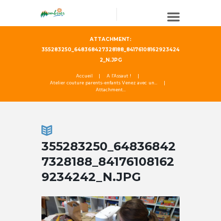
ATTACHMENT:
355283250_648368427328188_84176108162923424
2_N.JPG
Accueil
A l'Assaut !
Atelier couture parents-enfants Venez avec un...
Attachment...
355283250_64836842
7328188_84176108162
9234242_N.JPG