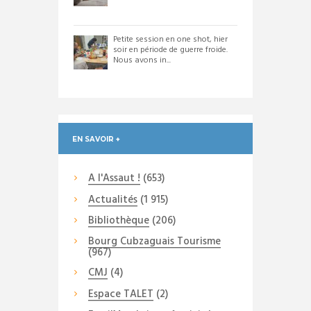
Petite session en one shot, hier
soir en période de guerre froide.
Nous avons in...
EN SAVOIR +
A l'Assaut !
(653)
Actualités
(1 915)
Bibliothèque
(206)
Bourg Cubzaguais Tourisme
(967)
CMJ
(4)
Espace TALET
(2)