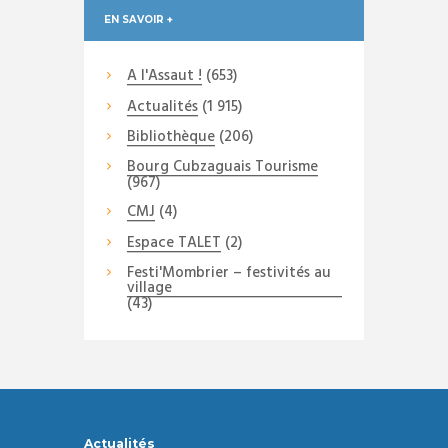
EN SAVOIR +
A l'Assaut !
(653)
Actualités
(1 915)
Bibliothèque
(206)
Bourg Cubzaguais Tourisme
(967)
CMJ
(4)
Espace TALET
(2)
Festi'Mombrier – festivités au
village
(43)
Actualités