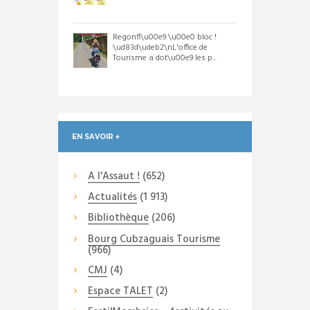
Regonfl\u00e9 \u00e0 bloc !
\ud83d\udeb2\nL'office de
Tourisme a dot\u00e9 les p...
EN SAVOIR +
A l'Assaut !
(652)
Actualités
(1 913)
Bibliothèque
(206)
Bourg Cubzaguais Tourisme
(966)
CMJ
(4)
Espace TALET
(2)