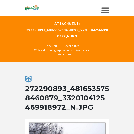
ATTACHMENT:
272290893_4816535758460879_332010412546991
8972_N.JPG
Accueil
Actualités
©17avril_photographie vous présente son...
Attachment...
272290893_481653575
8460879_3320104125
469918972_N.JPG