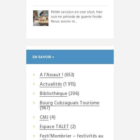
Petite session en one shot, hier
soir en période de guerre froide.
Nous avons in...
EN SAVOIR +
A l'Assaut !
(653)
Actualités
(1 915)
Bibliothèque
(206)
Bourg Cubzaguais Tourisme
(967)
CMJ
(4)
Espace TALET
(2)
Festi'Mombrier – festivités au