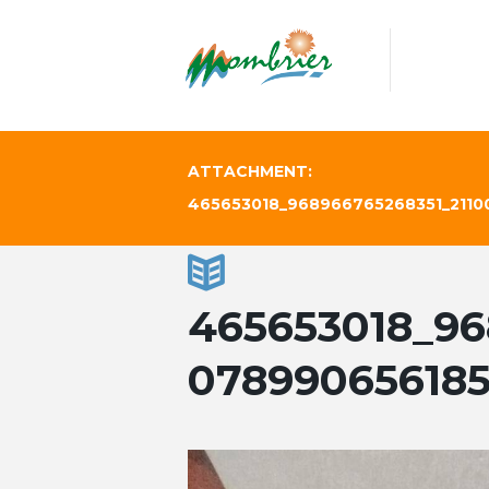
ATTACHMENT:
465653018_968966765268351_2110
465653018_96
078990656185