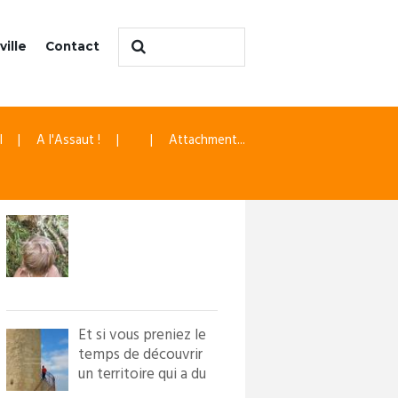
ville
Contact
l
A l'Assaut !
Attachment...
Et si vous preniez le
temps de découvrir
un territoire qui a du
caractère ?! Loi...