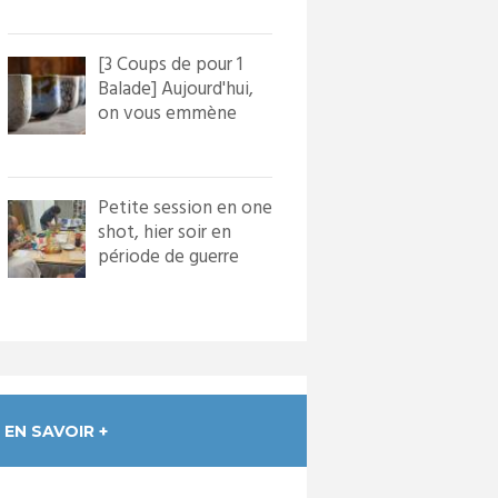
[3 Coups de pour 1
Balade] Aujourd'hui,
on vous emmène
dans le village de
Bourg...
Petite session en one
shot, hier soir en
période de guerre
froide. Nous avons
in...
EN SAVOIR +