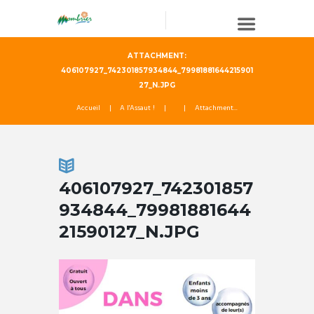
ATTACHMENT:
406107927_742301857934844_79981881644215901
27_N.JPG
Accueil
A l'Assaut !
Attachment...
406107927_742301857
934844_79981881644
21590127_N.JPG