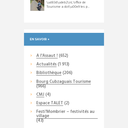
\ud83d\udeb2\nL'office de
Tourisme a dot\u00e9 les p...
EN SAVOIR +
A l'Assaut !
(652)
Actualités
(1 913)
Bibliothèque
(206)
Bourg Cubzaguais Tourisme
(966)
CMJ
(4)
Espace TALET
(2)
Festi'Mombrier – festivités au
village
(43)