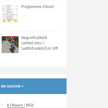
Programme d'Août
Regonfl\u00e9
\u00e0 bloc !
\ud83d\udeb2\nL'offi
ce de Tourisme a
dot\u00e9 les p...
EN SAVOIR +
A l'Assaut !
(652)