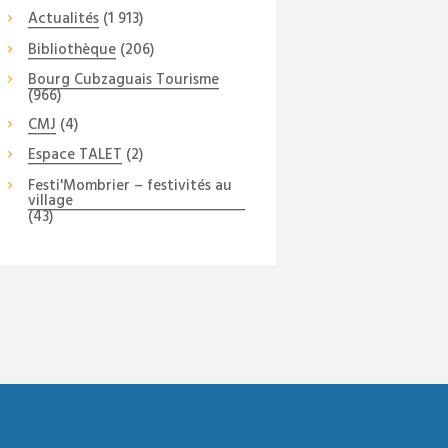
Actualités
(1 913)
Bibliothèque
(206)
Bourg Cubzaguais Tourisme
(966)
CMJ
(4)
Espace TALET
(2)
Festi'Mombrier – festivités au
village
(43)