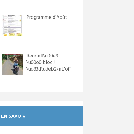
in...
Programme d'Août
Regonfl\u00e9
\u00e0 bloc !
\ud83d\udeb2\nL'offi
ce de Tourisme a
dot\u00e9 les p...
EN SAVOIR +