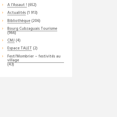
A l'Assaut !
(652)
Actualités
(1 913)
Bibliothèque
(206)
Bourg Cubzaguais Tourisme
(966)
CMJ
(4)
Espace TALET
(2)
Festi'Mombrier – festivités au
village
(43)