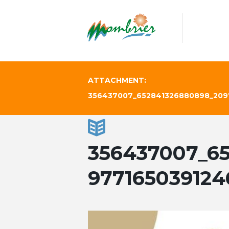
ATTACHMENT:
356437007_652841326880898_209
356437007_6
97716503912