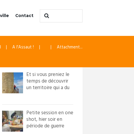
ville
Contact
l
A l'Assaut !
Attachment...
Et si vous preniez le
temps de découvrir
un territoire qui a du
caractère ?! Loi...
Petite session en one
shot, hier soir en
période de guerre
froide. Nous avons