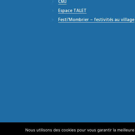
CMJ
Espace TALET
Festi'Mombrier – festivités au village
Agence de communication à Bordeaux
© 2
Nous utilisons des cookies pour vous garantir la meilleure