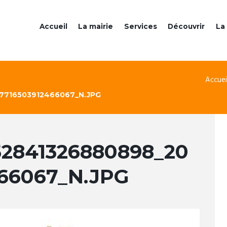
Accueil
La mairie
Services
Découvrir
La 
Accuei
7716503912466067_N.JPG
52841326880898_20
466067_N.JPG