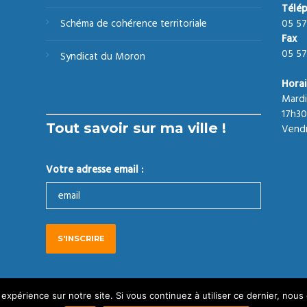
Télé
05 57
Schéma de cohérence territoriale
Fax
05 57
Syndicat du Moron
Horai
Mardi
17h30
Tout savoir sur ma ville !
Vendr
Votre adresse email :
026 Tous droits réservés
Politique de confidentialité
 expérience sur notre site. Si vous continuez à utiliser ce dernier, nous