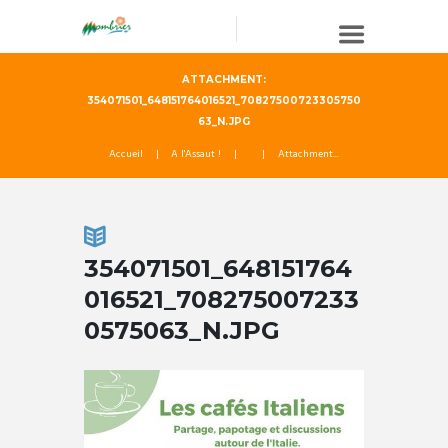
ATTACHMENT:
354071501_648151764016521_70827500723305750
63_N.JPG
Accueil
A l'Assaut !
Attachment...
354071501_648151764
016521_708275007233
0575063_N.JPG