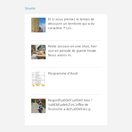
Source
Et si vous preniez le temps de
découvrir un territoire qui a du
caractère ?! Loi...
Petite session en one shot, hier
soir en période de guerre froide.
Nous avons in...
Programme d'Août
Regonfl\u00e9 \u00e0 bloc !
\ud83d\udeb2\nL'office de
Tourisme a dot\u00e9 les p...