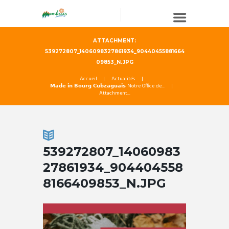
ATTACHMENT:
539272807_1406098327861934_90440455881664
09853_N.JPG
Accueil
Actualités
𝗠𝗮𝗱𝗲 𝗶𝗻 𝗕𝗼𝘂𝗿𝗴 𝗖𝘂𝗯𝘇𝗮𝗴𝘂𝗮𝗶𝘀 Notre Office de...
Attachment...
539272807_14060983
27861934_904404558
8166409853_N.JPG