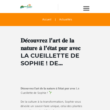
Accueil
Actualités
𝐃𝐞́𝐜𝐨𝐮𝐯𝐫𝐞𝐳 𝐥’𝐚𝐫𝐭 𝐝𝐞 𝐥𝐚
𝐧𝐚𝐭𝐮𝐫𝐞 𝐚̀ 𝐥’𝐞́𝐭𝐚𝐭 𝐩𝐮𝐫 𝐚𝐯𝐞𝐜
LA CUEILLETTE DE
SOPHIE ! DE…
𝐃𝐞́𝐜𝐨𝐮𝐯𝐫𝐞𝐳 𝐥’𝐚𝐫𝐭 𝐝𝐞 𝐥𝐚 𝐧𝐚𝐭𝐮𝐫𝐞 𝐚̀ 𝐥’𝐞́𝐭𝐚𝐭 𝐩𝐮𝐫 𝐚𝐯𝐞𝐜 La
Cueillette de Sophie !
De la culture à la transformation, Sophie vous
dévoile un savoir-faire unique, celui des plantes