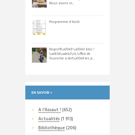
Nous avons in...
Programme d'Août
Regonfl\u00e9 \u00e0 bloc !
\ud83d\udeb2\nL'office de
Tourisme a dot\u00e9 les p...
EN SAVOIR +
A l'Assaut !
(652)
Actualités
(1 913)
Bibliothèque
(206)