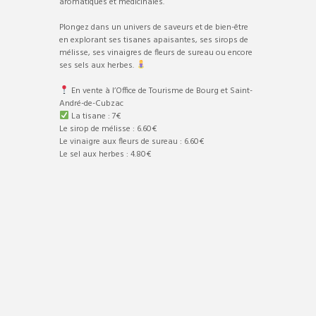
aromatiques et médicinales.
Plongez dans un univers de saveurs et de bien-être
en explorant ses tisanes apaisantes, ses sirops de
mélisse, ses vinaigres de fleurs de sureau ou encore
ses sels aux herbes.
En vente à l’Office de Tourisme de Bourg et Saint-
André-de-Cubzac
La tisane : 7€
Le sirop de mélisse : 6.60€
Le vinaigre aux fleurs de sureau : 6.60€
Le sel aux herbes : 4.80€