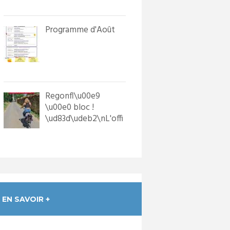
in...
Programme d'Août
Regonfl\u00e9
\u00e0 bloc !
\ud83d\udeb2\nL'offi
ce de Tourisme a
dot\u00e9 les p...
EN SAVOIR +