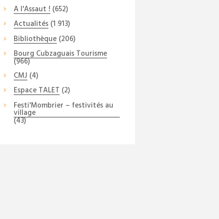
A l'Assaut !
(652)
Actualités
(1 913)
Bibliothèque
(206)
Bourg Cubzaguais Tourisme
(966)
CMJ
(4)
Espace TALET
(2)
Festi'Mombrier – festivités au
village
(43)