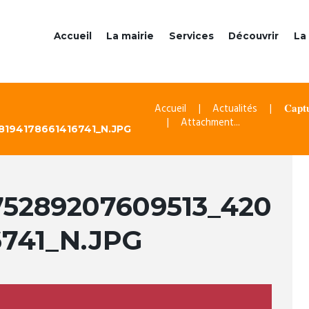
Accueil
La mairie
Services
Découvrir
La 
Accueil
Actualités
𝐂𝐚𝐩𝐭
Attachment...
8194178661416741_N.JPG
75289207609513_420
6741_N.JPG