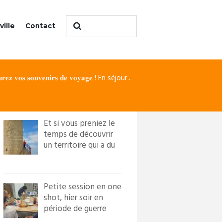
ville
Contact
𝐮𝐫𝐞𝐳 𝐯𝐨𝐬 𝐬𝐨𝐮𝐯𝐞𝐧𝐢𝐫𝐬 𝐝𝐞 𝐯𝐨𝐲𝐚𝐠𝐞 ! En séjour...
Et si vous preniez le
temps de découvrir
un territoire qui a du
caractère ?! Loi...
Petite session en one
shot, hier soir en
période de guerre
froide. Nous avons