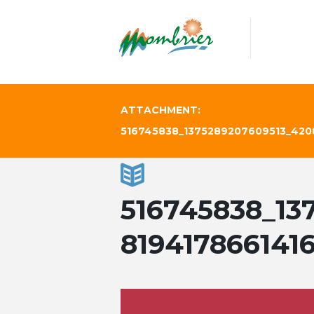
ATTACHMENT:
516745838_1375289207609513_420
516745838_13
819417866141